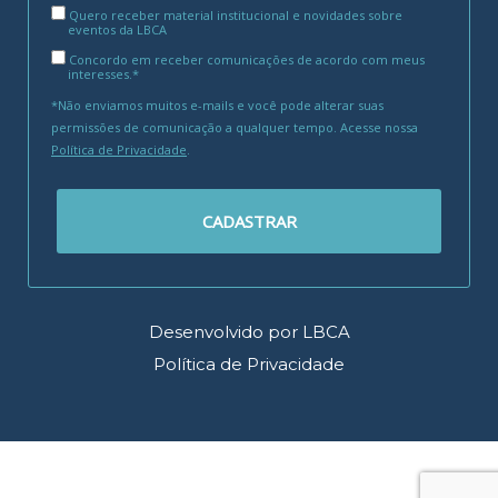
Quero receber material institucional e novidades sobre
eventos da LBCA
Concordo em receber comunicações de acordo com meus
interesses.*
*Não enviamos muitos e-mails e você pode alterar suas
permissões de comunicação a qualquer tempo. Acesse nossa
Política de Privacidade
.
CADASTRAR
Desenvolvido por LBCA
Política de Privacidade