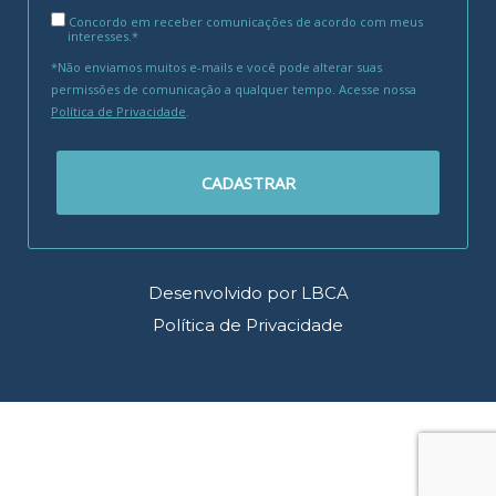
Concordo em receber comunicações de acordo com meus
interesses.*
*Não enviamos muitos e-mails e você pode alterar suas
permissões de comunicação a qualquer tempo. Acesse nossa
Política de Privacidade
.
CADASTRAR
Desenvolvido por LBCA
Política de Privacidade