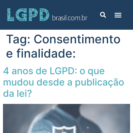
Tag:
Consentimento
e finalidade:
4 anos de LGPD: o que
mudou desde a publicação
da lei?