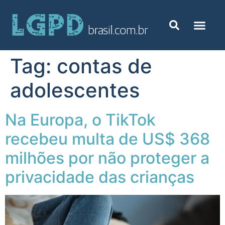
Tag:
contas de
adolescentes
Na Europa, o TikTok
recebeu multa de US$ 368
milhões por não proteger a
privacidade das crianças