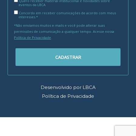
Quero receber material institucional e novidades sobre
eventos da LBCA
Concordo em receber comunicações de acordo com meus
interesses.*
*Não enviamos muitos e-mails e você pode alterar suas
permissões de comunicação a qualquer tempo. Acesse nossa
Política de Privacidade
.
CADASTRAR
Desenvolvido por LBCA
Política de Privacidade