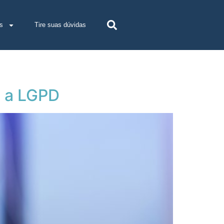
s
Tire suas dúvidas
m a LGPD