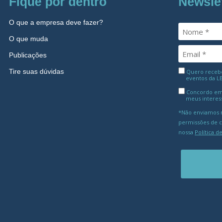
Fique por dentro
Newsle
O que a empresa deve fazer?
O que muda
Publicações
Tire suas dúvidas
Quero receber
eventos da L
Concordo em
meus interes
*Não enviamos m
permissões de 
nossa
Política d