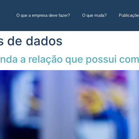
O que a empresa deve fazer?
O que muda?
Publicaçõe
s de dados
enda a relação que possui co