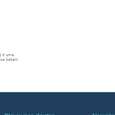
s) é uma
 que tratam