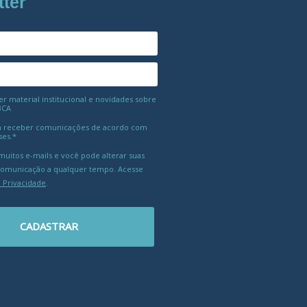
tter
 material institucional e novidades sobre
BCA
 receber comunicações de acordo com
ses.*
uitos e-mails e você pode alterar suas
comunicação a qualquer tempo. Acesse
e Privacidade
.
CADASTRAR