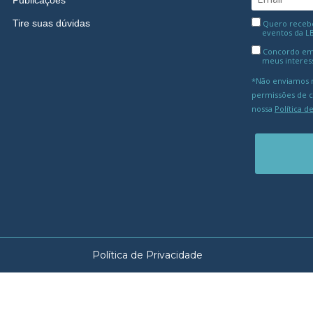
Publicações
Tire suas dúvidas
Quero receber
eventos da L
Concordo em
meus interes
*Não enviamos m
permissões de 
nossa
Política d
Política de Privacidade