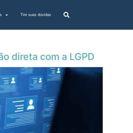
s
Tire suas dúvidas
ção direta com a LGPD