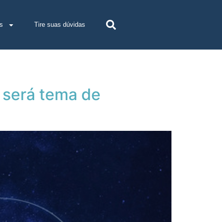
s
Tire suas dúvidas
 será tema de