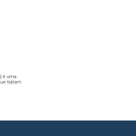
s) é uma
 que tratam