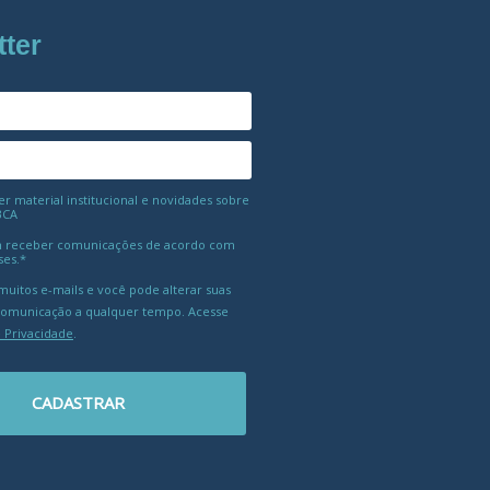
tter
 material institucional e novidades sobre
BCA
 receber comunicações de acordo com
ses.*
uitos e-mails e você pode alterar suas
comunicação a qualquer tempo. Acesse
e Privacidade
.
CADASTRAR