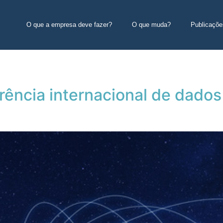
O que a empresa deve fazer?
O que muda?
Publicaçõe
rência internacional de dados