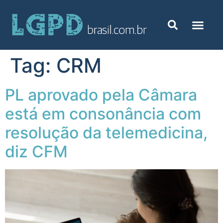
Tag:
CRM
PL aprovado pela Câmara
está em consonância com
resolução da telemedicina,
diz CFM