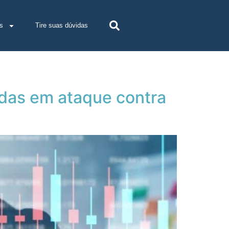
s
Tire suas dúvidas
das em ataque contra