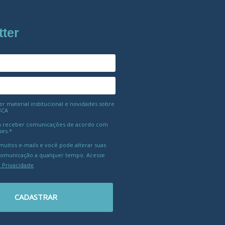
tter
 material institucional e novidades sobre
BCA
 receber comunicações de acordo com
ses.*
uitos e-mails e você pode alterar suas
comunicação a qualquer tempo. Acesse
e Privacidade
.
CADASTRAR