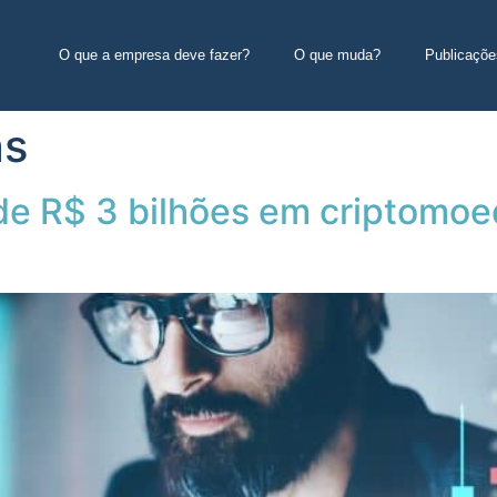
O que a empresa deve fazer?
O que muda?
Publicaçõe
as
e R$ 3 bilhões em criptomoe