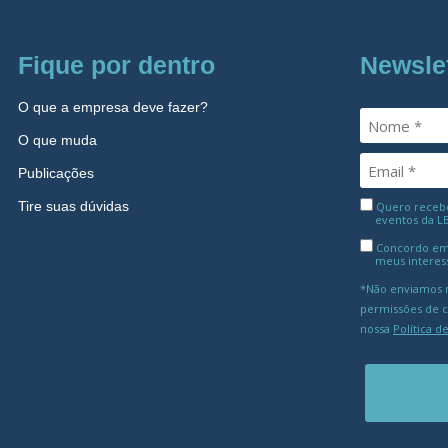
Fique por dentro
Newsle
O que a empresa deve fazer?
O que muda
Publicações
Tire suas dúvidas
Quero receber
eventos da L
Concordo em
meus interes
*Não enviamos m
permissões de 
nossa
Política d