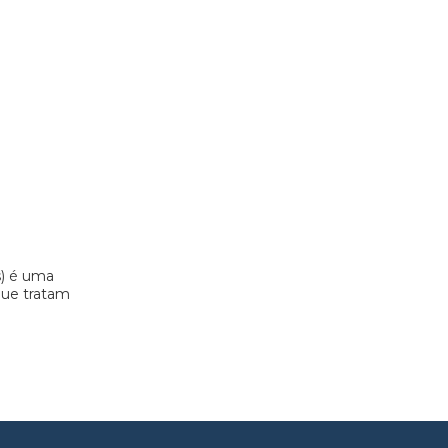
s) é uma
 que tratam