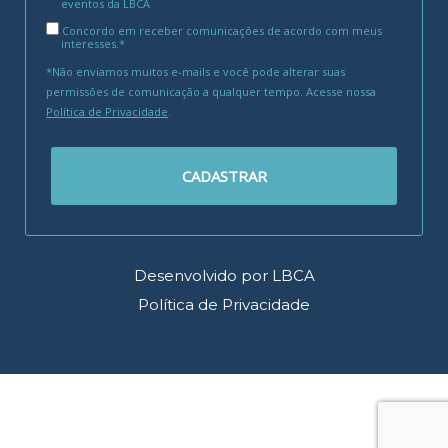
eventos da LBCA
Concordo em receber comunicações de acordo com meus
interesses.*
*Não enviamos muitos e-mails e você pode alterar suas
permissões de comunicação a qualquer tempo. Acesse nossa
Política de Privacidade
.
CADASTRAR
Desenvolvido por LBCA
Política de Privacidade