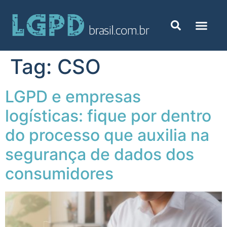
Tag:
CSO
LGPD e empresas
logísticas: fique por dentro
do processo que auxilia na
segurança de dados dos
consumidores