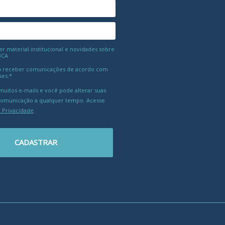
 material institucional e novidades sobre
BCA
 receber comunicações de acordo com
ses.*
uitos e-mails e você pode alterar suas
comunicação a qualquer tempo. Acesse
e Privacidade
.
CADASTRAR