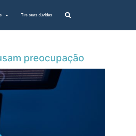
s
Tire suas dúvidas
ausam preocupação