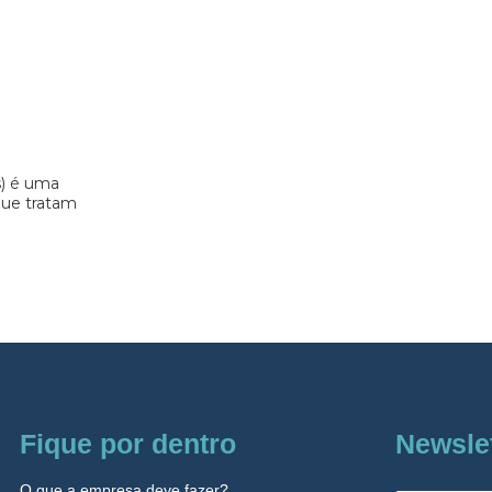
s) é uma
 que tratam
Fique por dentro
Newsle
O que a empresa deve fazer?