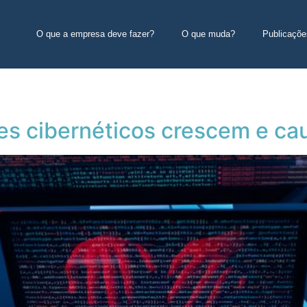
O que a empresa deve fazer?
O que muda?
Publicaçõe
es cibernéticos crescem e c