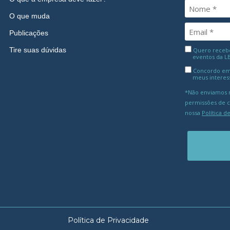
O que muda
Publicações
Tire suas dúvidas
Quero receber
eventos da L
Concordo em
meus interes
*Não enviamos m
permissões de 
nossa
Política d
Política de Privacidade