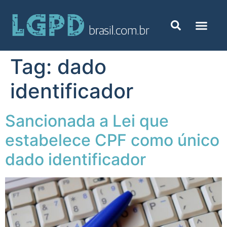
Tag:
dado
identificador
Sancionada a Lei que
estabelece CPF como único
dado identificador