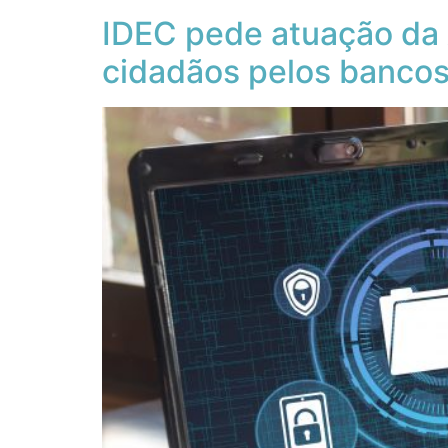
IDEC pede atuação da 
cidadãos pelos banco