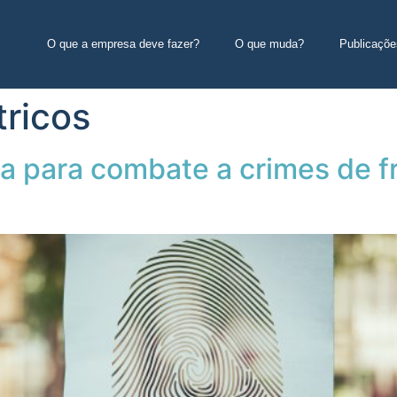
O que a empresa deve fazer?
O que muda?
Publicaçõe
ricos
da para combate a crimes de f