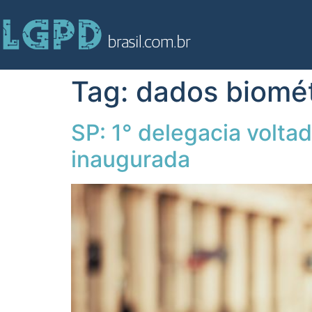
Tag:
dados biomét
SP: 1° delegacia volta
inaugurada