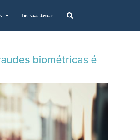
s
Tire suas dúvidas
raudes biométricas é