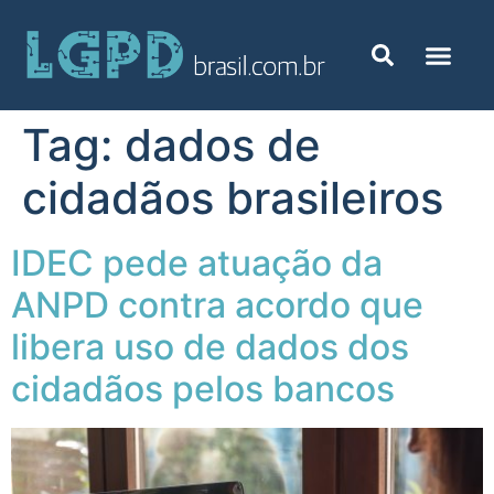
Tag:
dados de
cidadãos brasileiros
IDEC pede atuação da
ANPD contra acordo que
libera uso de dados dos
cidadãos pelos bancos