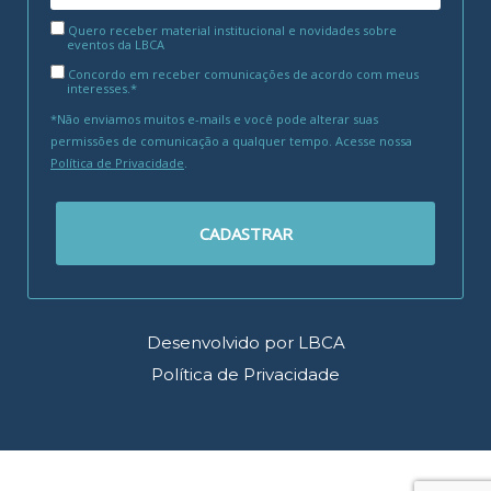
Quero receber material institucional e novidades sobre
eventos da LBCA
Concordo em receber comunicações de acordo com meus
interesses.*
*Não enviamos muitos e-mails e você pode alterar suas
permissões de comunicação a qualquer tempo. Acesse nossa
Política de Privacidade
.
CADASTRAR
Desenvolvido por LBCA
Política de Privacidade