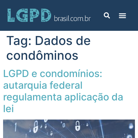
Tag:
Dados de
condôminos
LGPD e condomínios:
autarquia federal
regulamenta aplicação da
lei