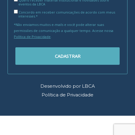
Quero receber material institucional e novidades sobre
eventos da LBCA
Concordo em receber comunicações de acordo com meus
interesses.*
*Não enviamos muitos e-mails e você pode alterar suas
permissões de comunicação a qualquer tempo. Acesse nossa
Política de Privacidade
.
CADASTRAR
Desenvolvido por LBCA
Política de Privacidade