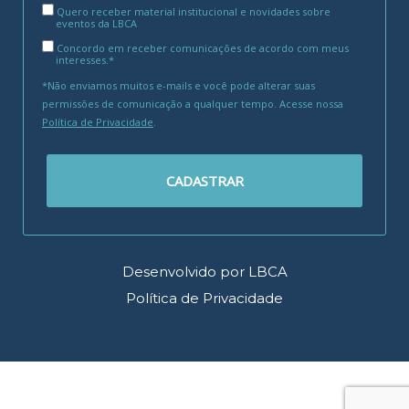
Quero receber material institucional e novidades sobre
eventos da LBCA
Concordo em receber comunicações de acordo com meus
interesses.*
*Não enviamos muitos e-mails e você pode alterar suas
permissões de comunicação a qualquer tempo. Acesse nossa
Política de Privacidade
.
CADASTRAR
Desenvolvido por LBCA
Política de Privacidade