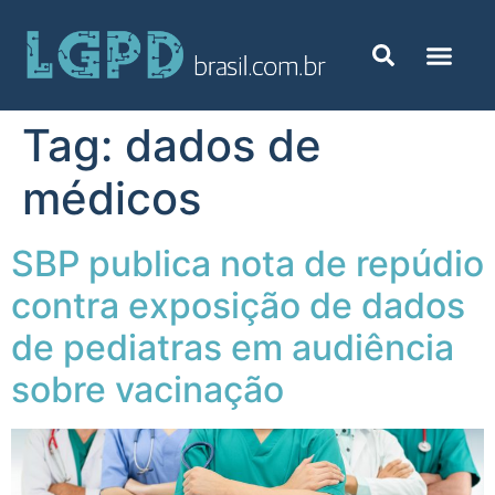
Tag:
dados de
médicos
SBP publica nota de repúdio
contra exposição de dados
de pediatras em audiência
sobre vacinação