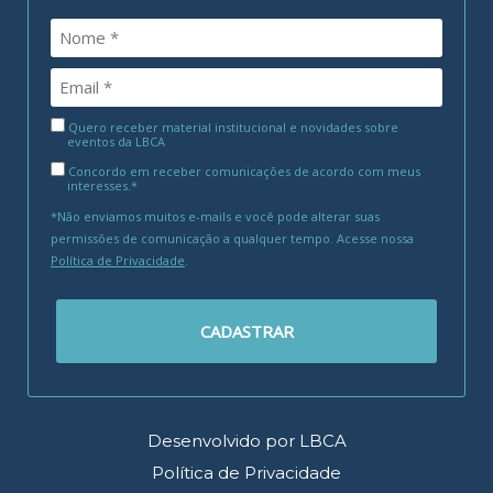
Quero receber material institucional e novidades sobre
eventos da LBCA
Concordo em receber comunicações de acordo com meus
interesses.*
*Não enviamos muitos e-mails e você pode alterar suas
permissões de comunicação a qualquer tempo. Acesse nossa
Política de Privacidade
.
CADASTRAR
Desenvolvido por LBCA
Política de Privacidade