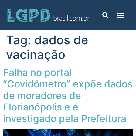
Tag:
dados de
vacinação
Falha no portal
“Covidômetro” expõe dados
de moradores de
Florianópolis e é
investigado pela Prefeitura