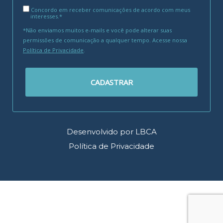
Concordo em receber comunicações de acordo com meus
interesses.*
*Não enviamos muitos e-mails e você pode alterar suas
permissões de comunicação a qualquer tempo. Acesse nossa
Política de Privacidade
.
CADASTRAR
Desenvolvido por LBCA
Política de Privacidade