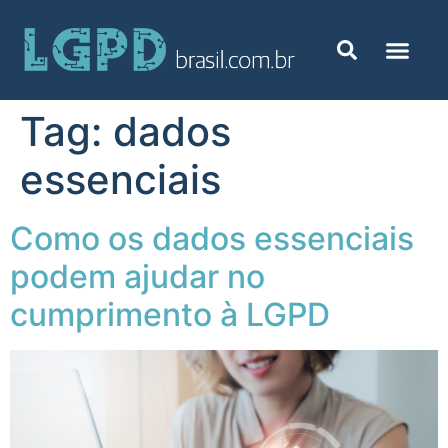
Tag:
dados
essenciais
Como os dados essenciais
podem ajudar no
cumprimento à LGPD