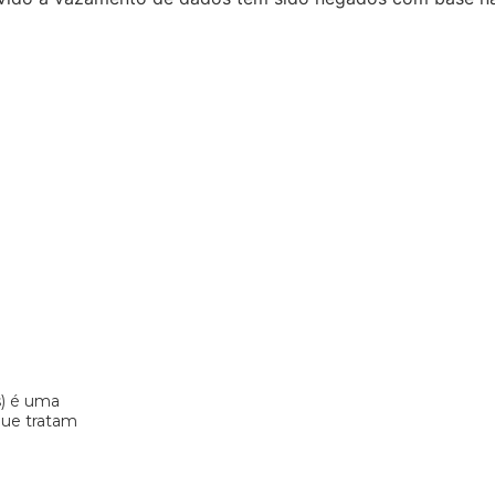
s) é uma
 que tratam