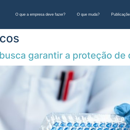
O que a empresa deve fazer?
O que muda?
Publicaçõe
icos
 busca garantir a proteção de