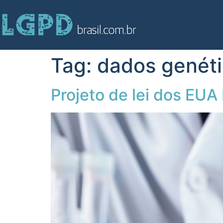
Tag:
dados genét
Projeto de lei dos EUA