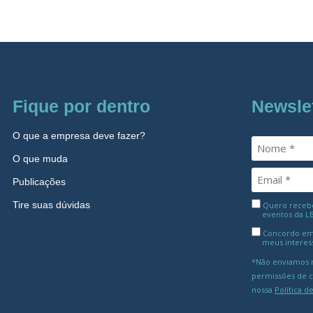
Fique por dentro
Newsle
O que a empresa deve fazer?
O que muda
Publicações
Tire suas dúvidas
Quero receber
eventos da L
Concordo em
meus interes
*Não enviamos m
permissões de 
nossa
Política d