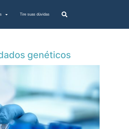
s
Tire suas dúvidas
 dados genéticos