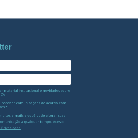
tter
 material institucional e novidades sobre
BCA
 receber comunicações de acordo com
ses.*
uitos e-mails e você pode alterar suas
comunicação a qualquer tempo. Acesse
e Privacidade
.