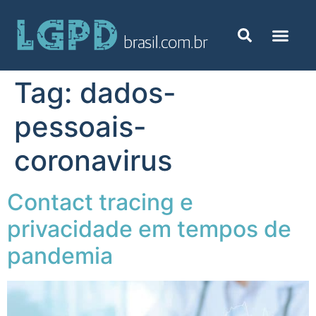
Tag:
dados-
pessoais-
coronavirus
Contact tracing e
privacidade em tempos de
pandemia