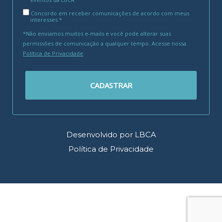
Concordo em receber comunicações de acordo com meus
interesses.*
*Não enviamos muitos e-mails e você pode alterar suas
permissões de comunicação a qualquer tempo. Acesse nossa
Política de Privacidade
.
CADASTRAR
Desenvolvido por LBCA
Política de Privacidade