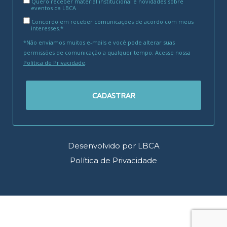
Quero receber material institucional e novidades sobre
eventos da LBCA
Concordo em receber comunicações de acordo com meus
interesses.*
*Não enviamos muitos e-mails e você pode alterar suas
permissões de comunicação a qualquer tempo. Acesse nossa
Política de Privacidade
.
CADASTRAR
Desenvolvido por LBCA
Política de Privacidade