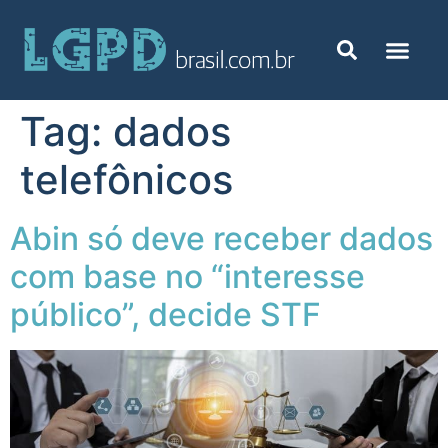
Tag:
dados
telefônicos
Abin só deve receber dados
com base no “interesse
público”, decide STF