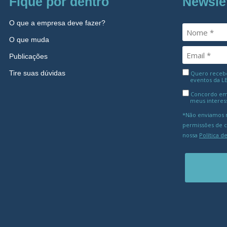
Fique por dentro
Newsle
O que a empresa deve fazer?
O que muda
Publicações
Tire suas dúvidas
Quero receber
eventos da L
Concordo em
meus interes
*Não enviamos m
permissões de 
nossa
Política d