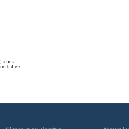
s) é uma
 que tratam