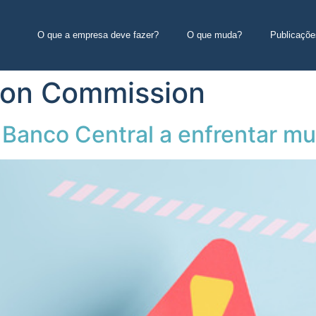
O que a empresa deve fazer?
O que muda?
Publicaçõe
ion Commission
Banco Central a enfrentar mul