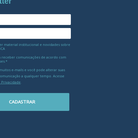
tter
 material institucional e novidades sobre
BCA
 receber comunicações de acordo com
ses.*
uitos e-mails e você pode alterar suas
comunicação a qualquer tempo. Acesse
e Privacidade
.
CADASTRAR