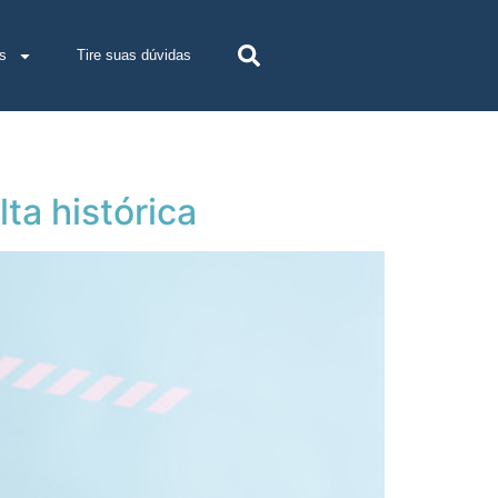
s
Tire suas dúvidas
ta histórica