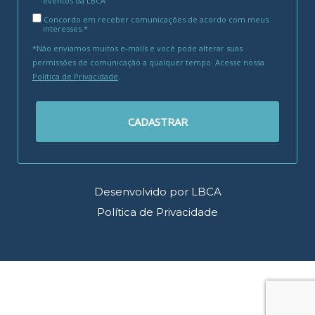
eventos da LBCA
Concordo em receber comunicações de acordo com meus
interesses.*
*Não enviamos muitos e-mails e você pode alterar suas
permissões de comunicação a qualquer tempo. Acesse nossa
Política de Privacidade
.
CADASTRAR
Desenvolvido por LBCA
Política de Privacidade