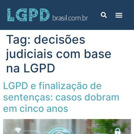
Tag:
decisões
judiciais com base
na LGPD
LGPD e finalização de
sentenças: casos dobram
em cinco anos