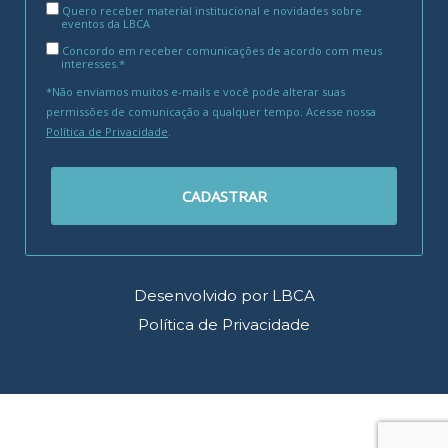
Quero receber material institucional e novidades sobre
eventos da LBCA
Concordo em receber comunicações de acordo com meus
interesses.*
*Não enviamos muitos e-mails e você pode alterar suas
permissões de comunicação a qualquer tempo. Acesse nossa
Política de Privacidade
.
CADASTRAR
Desenvolvido por LBCA
Política de Privacidade