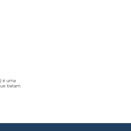
s) é uma
 que tratam