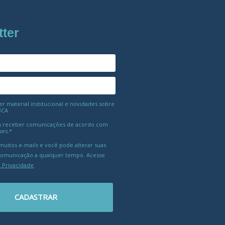
tter
 material institucional e novidades sobre
BCA
 receber comunicações de acordo com
ses.*
uitos e-mails e você pode alterar suas
comunicação a qualquer tempo. Acesse
e Privacidade
.
CADASTRAR