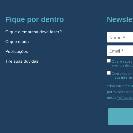
Fique por dentro
Newsle
O que a empresa deve fazer?
O que muda
Publicações
Tire suas dúvidas
Quero receber
eventos da L
Concordo em
meus interes
*Não enviamos m
permissões de 
nossa
Política d