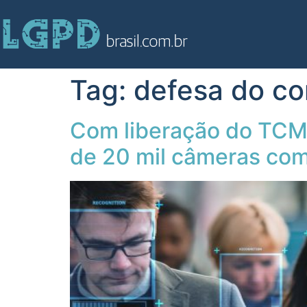
Tag:
defesa do c
Com liberação do TCM,
de 20 mil câmeras com