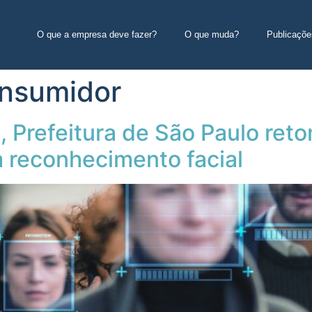
O que a empresa deve fazer?
O que muda?
Publicaçõe
onsumidor
 Prefeitura de São Paulo reto
 reconhecimento facial