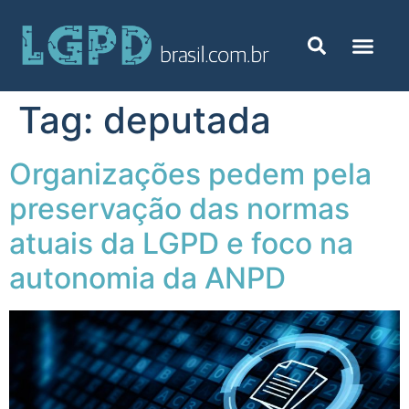
Tag:
deputada
Organizações pedem pela
preservação das normas
atuais da LGPD e foco na
autonomia da ANPD