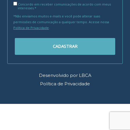
Concordo em receber comunicações de acordo com meus
interesses.*
*Não enviamos muitos e-mails e você pode alterar suas
permissões de comunicação a qualquer tempo. Acesse nossa
Política de Privacidade
.
CADASTRAR
Desenvolvido por LBCA
Política de Privacidade