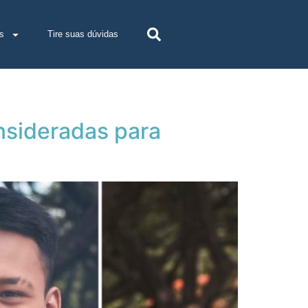
s
Tire suas dúvidas
nsideradas para