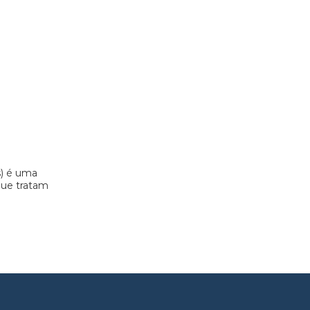
s) é uma
 que tratam