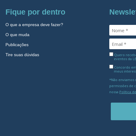
Fique por dentro
Newsle
O que a empresa deve fazer?
O que muda
Publicações
Tire suas dúvidas
Quero receber
eventos da L
Concordo em
meus interes
*Não enviamos m
permissões de 
nossa
Política d