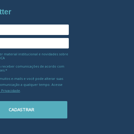
tter
 material institucional e novidades sobre
BCA
 receber comunicações de acordo com
ses.*
uitos e-mails e você pode alterar suas
comunicação a qualquer tempo. Acesse
e Privacidade
.
CADASTRAR