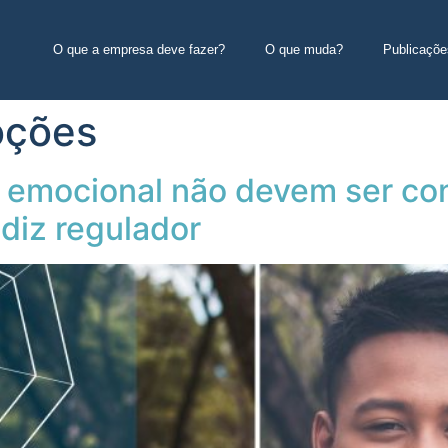
O que a empresa deve fazer?
O que muda?
Publicaçõe
oções
e emocional não devem ser co
diz regulador