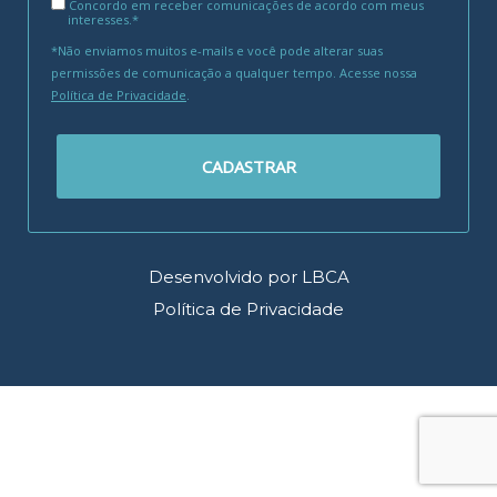
Concordo em receber comunicações de acordo com meus
interesses.*
*Não enviamos muitos e-mails e você pode alterar suas
permissões de comunicação a qualquer tempo. Acesse nossa
Política de Privacidade
.
CADASTRAR
Desenvolvido por LBCA
Política de Privacidade