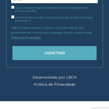
Quero receber material institucional e novidades sobre
eventos da LBCA
Concordo em receber comunicações de acordo com meus
interesses.*
*Não enviamos muitos e-mails e você pode alterar suas
permissões de comunicação a qualquer tempo. Acesse nossa
Política de Privacidade
.
CADASTRAR
Desenvolvido por LBCA
Política de Privacidade