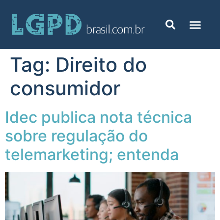
Tag:
Direito do
consumidor
Idec publica nota técnica
sobre regulação do
telemarketing; entenda