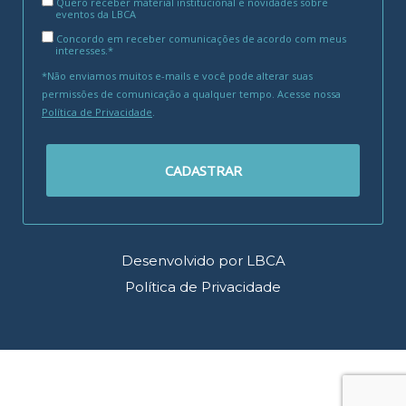
Quero receber material institucional e novidades sobre
eventos da LBCA
Concordo em receber comunicações de acordo com meus
interesses.*
*Não enviamos muitos e-mails e você pode alterar suas
permissões de comunicação a qualquer tempo. Acesse nossa
Política de Privacidade
.
CADASTRAR
Desenvolvido por LBCA
Política de Privacidade