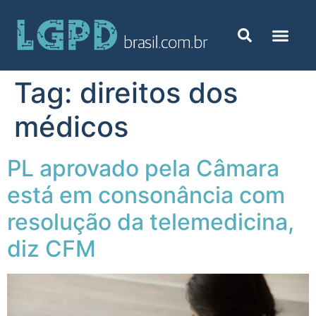
Tag:
direitos dos
médicos
PL aprovado pela Câmara
está em consonância com
resolução da telemedicina,
diz CFM