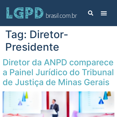
Tag:
Diretor-
Presidente
Diretor da ANPD comparece
a Painel Jurídico do Tribunal
de Justiça de Minas Gerais