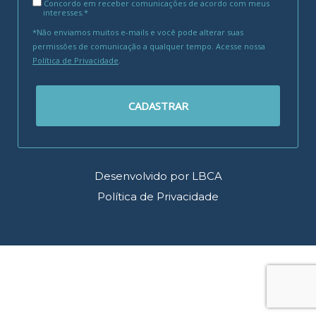
Concordo em receber comunicações de acordo com meus
interesses.*
*Não enviamos muitos e-mails e você pode alterar suas
permissões de comunicação a qualquer tempo. Acesse nossa
Política de Privacidade
.
CADASTRAR
Desenvolvido por LBCA
Política de Privacidade