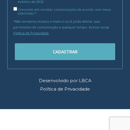
eventos da LBCA
Concordo em receber comunicações de acordo com meus
interesses.*
*Não enviamos muitos e-mails e você pode alterar suas
permissões de comunicação a qualquer tempo. Acesse nossa
Política de Privacidade
.
CADASTRAR
Desenvolvido por LBCA
Política de Privacidade