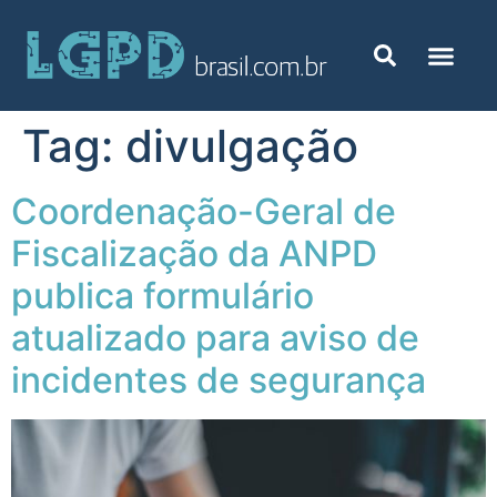
Tag:
divulgação
Coordenação-Geral de
Fiscalização da ANPD
publica formulário
atualizado para aviso de
incidentes de segurança