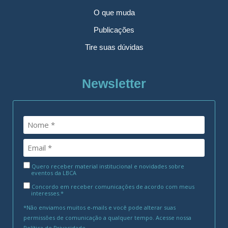
O que muda
Publicações
Tire suas dúvidas
Newsletter
Quero receber material institucional e novidades sobre
eventos da LBCA
Concordo em receber comunicações de acordo com meus
interesses.*
*Não enviamos muitos e-mails e você pode alterar suas
permissões de comunicação a qualquer tempo. Acesse nossa
Política de Privacidade
.