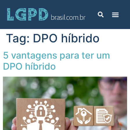
Tag:
DPO híbrido
5 vantagens para ter um
DPO híbrido