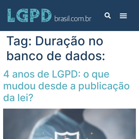
Tag:
Duração no
banco de dados:
4 anos de LGPD: o que
mudou desde a publicação
da lei?