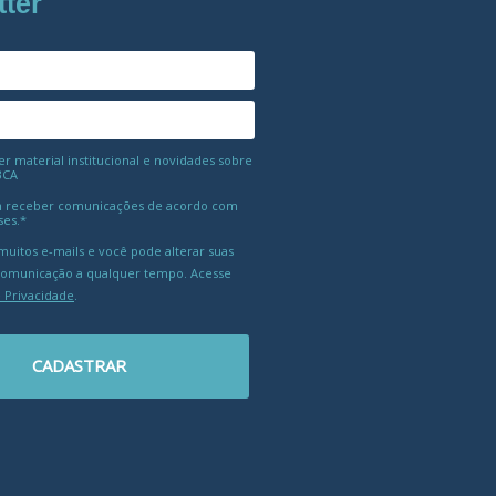
tter
 material institucional e novidades sobre
BCA
 receber comunicações de acordo com
ses.*
uitos e-mails e você pode alterar suas
comunicação a qualquer tempo. Acesse
e Privacidade
.
CADASTRAR