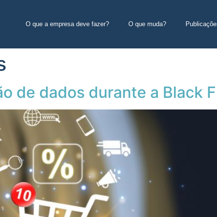
O que a empresa deve fazer?
O que muda?
Publicaçõe
s
ão de dados durante a Black F