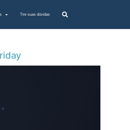
s
Tire suas dúvidas
riday