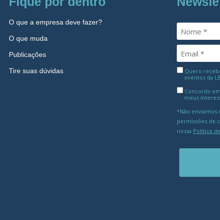
Fique por dentro
Newsle
O que a empresa deve fazer?
O que muda
Publicações
Tire suas dúvidas
Quero receber
eventos da L
Concordo em
meus interes
*Não enviamos m
permissões de 
nossa
Política d