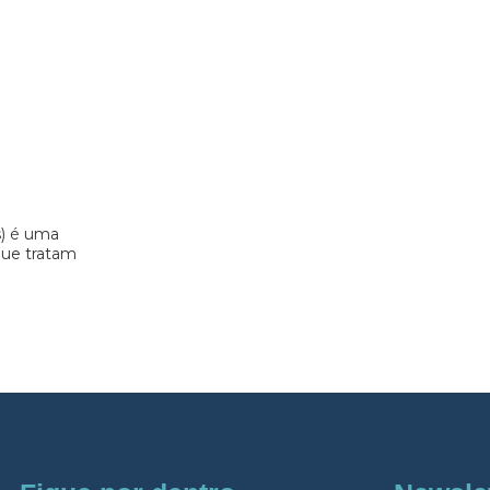
s) é uma
 que tratam