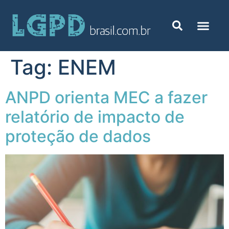
Tag:
ENEM
ANPD orienta MEC a fazer
relatório de impacto de
proteção de dados