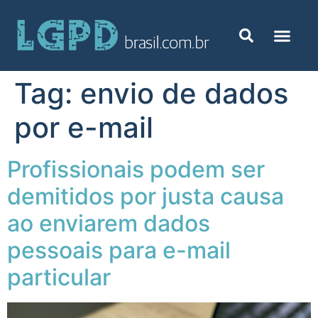
Tag:
envio de dados
por e-mail
Profissionais podem ser
demitidos por justa causa
ao enviarem dados
pessoais para e-mail
particular