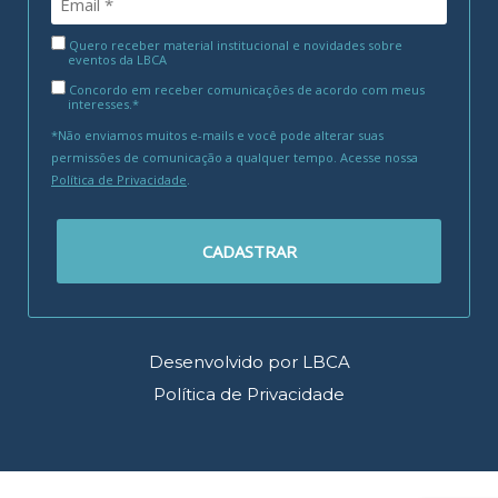
Quero receber material institucional e novidades sobre
eventos da LBCA
Concordo em receber comunicações de acordo com meus
interesses.*
*Não enviamos muitos e-mails e você pode alterar suas
permissões de comunicação a qualquer tempo. Acesse nossa
Política de Privacidade
.
CADASTRAR
Desenvolvido por LBCA
Política de Privacidade