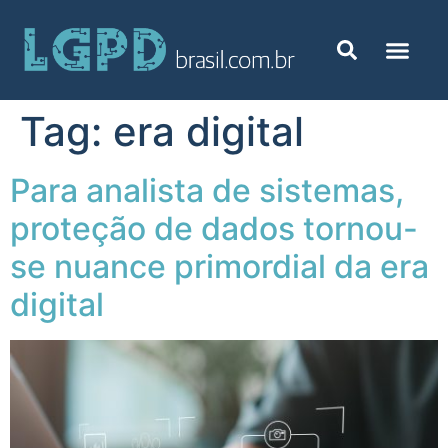
Tag:
era digital
Para analista de sistemas,
proteção de dados tornou-
se nuance primordial da era
digital