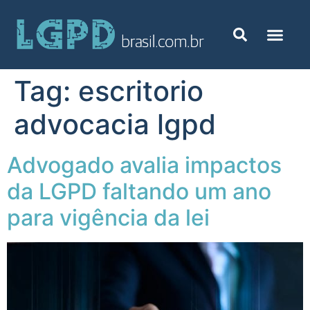
Tag:
escritorio
advocacia lgpd
Advogado avalia impactos
da LGPD faltando um ano
para vigência da lei