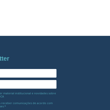
tter
 material institucional e novidades sobre
BCA
 receber comunicações de acordo com
ses.*