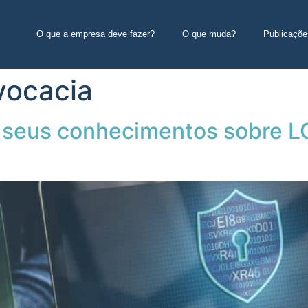
O que a empresa deve fazer?
O que muda?
Publicaçõe
vocacia
ar seus conhecimentos sobre 