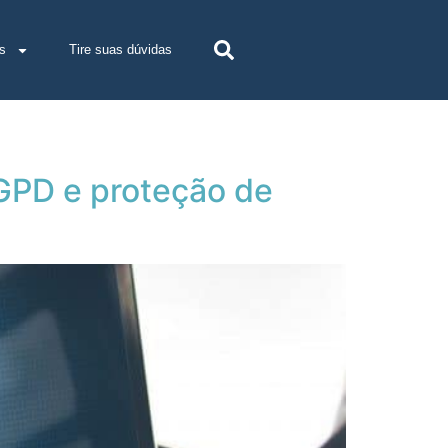
s
Tire suas dúvidas
LGPD e proteção de