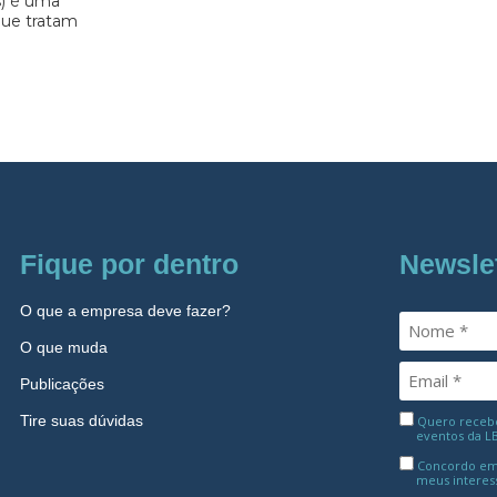
s) é uma
 que tratam
Fique por dentro
Newsle
O que a empresa deve fazer?
O que muda
Publicações
Tire suas dúvidas
Quero receber
eventos da L
Concordo em
meus interes