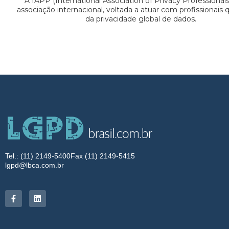
A IAPP (International Association of Privacy Professional
associação internacional, voltada a atuar com profissionais
da privacidade global de dados.
Tel.: (11) 2149-5400
Fax (11) 2149-5415
lgpd@lbca.com.br