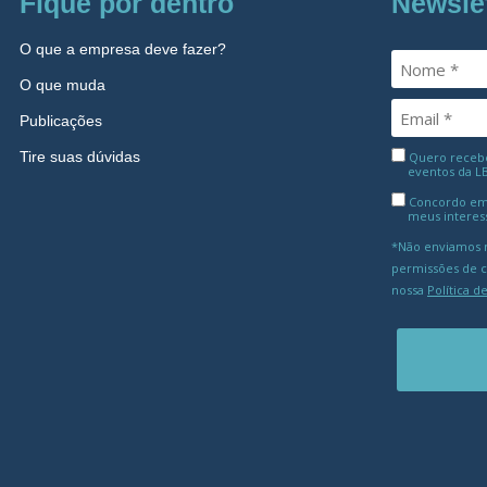
Fique por dentro
Newsle
O que a empresa deve fazer?
O que muda
Publicações
Tire suas dúvidas
Quero receber
eventos da L
Concordo em
meus interes
*Não enviamos m
permissões de 
nossa
Política d