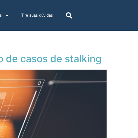
s
Tire suas dúvidas
 de casos de stalking