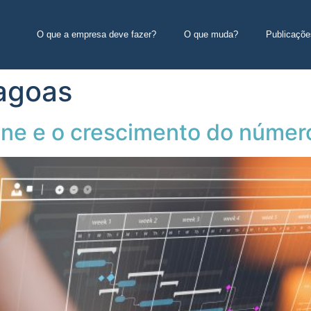
O que a empresa deve fazer?
O que muda?
Publicaçõe
agoas
ine e o crescimento do número