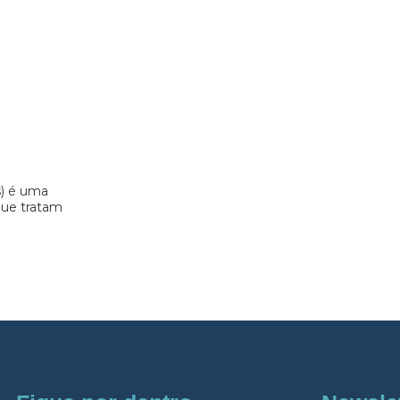
s) é uma
 que tratam