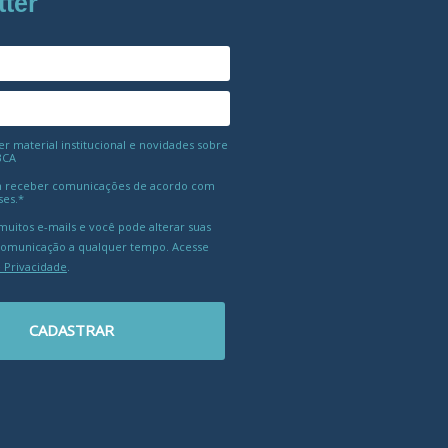
tter
 material institucional e novidades sobre
BCA
 receber comunicações de acordo com
ses.*
uitos e-mails e você pode alterar suas
comunicação a qualquer tempo. Acesse
e Privacidade
.
CADASTRAR