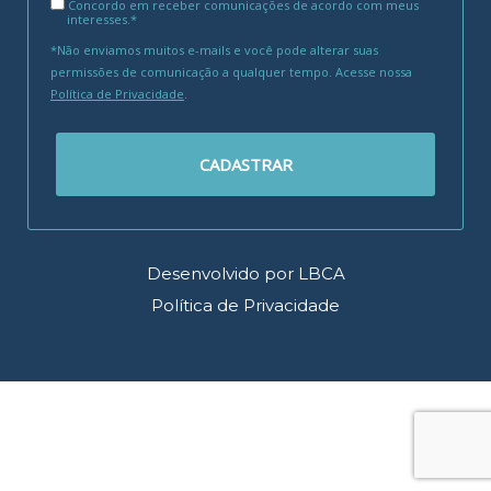
Concordo em receber comunicações de acordo com meus
interesses.*
*Não enviamos muitos e-mails e você pode alterar suas
permissões de comunicação a qualquer tempo. Acesse nossa
Política de Privacidade
.
CADASTRAR
Desenvolvido por LBCA
Política de Privacidade