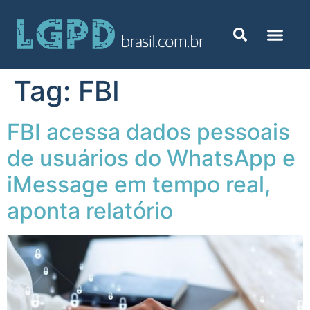
Tag:
FBI
FBI acessa dados pessoais
de usuários do WhatsApp e
iMessage em tempo real,
aponta relatório