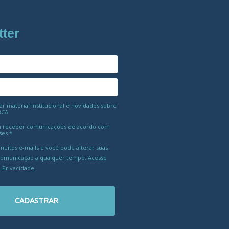
tter
 material institucional e novidades sobre
BCA
 receber comunicações de acordo com
ses.*
uitos e-mails e você pode alterar suas
comunicação a qualquer tempo. Acesse
e Privacidade
.
CADASTRAR