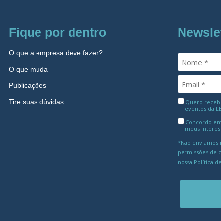
Fique por dentro
Newsle
O que a empresa deve fazer?
O que muda
Publicações
Tire suas dúvidas
Quero receber
eventos da L
Concordo em
meus interes
*Não enviamos m
permissões de 
nossa
Política d