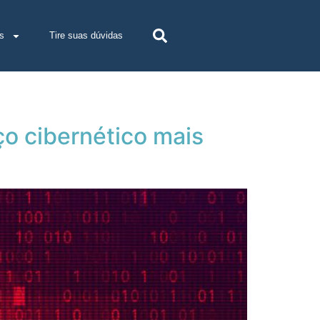
s
Tire suas dúvidas
o cibernético mais