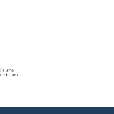
s) é uma
 que tratam