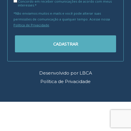
Concordo em receber comunicações de acordo com meus
interesses.*
*Não enviamos muitos e-mails e você pode alterar suas
permissões de comunicação a qualquer tempo. Acesse nossa
Política de Privacidade
.
CADASTRAR
Desenvolvido por LBCA
Política de Privacidade