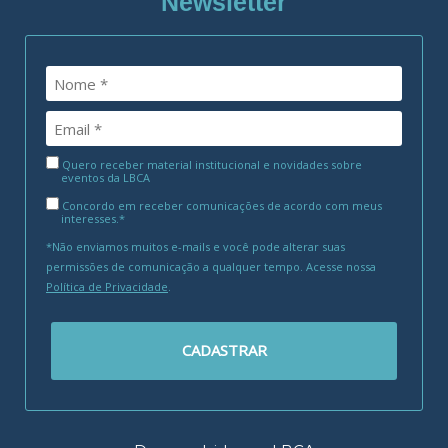
Newsletter
Quero receber material institucional e novidades sobre
eventos da LBCA
Concordo em receber comunicações de acordo com meus
interesses.*
*Não enviamos muitos e-mails e você pode alterar suas
permissões de comunicação a qualquer tempo. Acesse nossa
Política de Privacidade
.
CADASTRAR