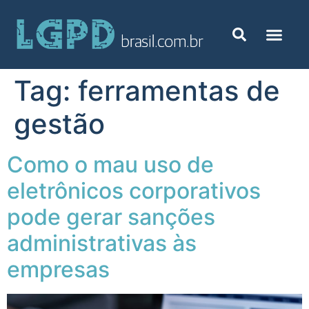
Tag:
ferramentas de
gestão
Como o mau uso de
eletrônicos corporativos
pode gerar sanções
administrativas às
empresas